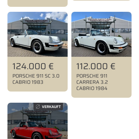
m
m
a
a
l
l
p
p
r
r
e
e
i
i
s
s
N
112.000 €
N
124.000 €
o
o
PORSCHE 911
PORSCHE 911 SC 3.0
r
r
CARRERA 3.2
CABRIO 1983
CABRIO 1984
m
m
a
a
l
l
VERKAUFT
p
p
r
r
e
e