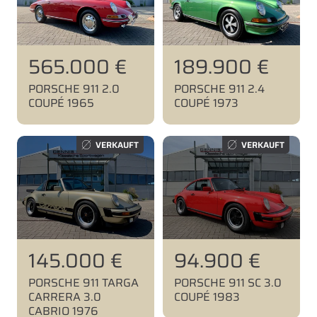
N
565.000 €
N
189.900 €
o
o
PORSCHE 911 2.0
PORSCHE 911 2.4
r
r
COUPÉ 1965
COUPÉ 1973
m
m
a
a
VERKAUFT
VERKAUFT
l
l
p
p
r
r
e
e
i
i
N
145.000 €
N
94.900 €
s
s
o
o
PORSCHE 911 TARGA
PORSCHE 911 SC 3.0
r
r
CARRERA 3.0
COUPÉ 1983
CABRIO 1976